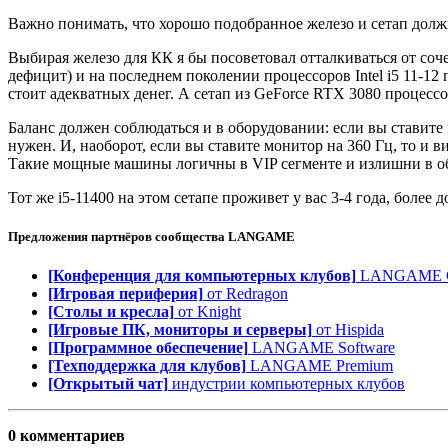
Важно понимать, что хорошо подобранное железо и сетап должн
Выбирая железо для КК я бы посоветовал отталкиваться от соч
дефицит) и на последнем поколении процессоров Intel i5 11-12
стоит адекватных денег. А сетап из GeForce RTX 3080 процессо
Баланс должен соблюдаться и в оборудовании: если вы ставите 
нужен. И, наоборот, если вы ставите монитор на 360 Гц, то и в
Такие мощные машины логичны в VIP сегменте и излишни в обще
Тот же i5-11400 на этом сетапе проживет у вас 3-4 года, боле
Предложения партнёров сообщества
LANGAME
[Конференция для компьютерных клубов]
LANGAME Co
[Игровая периферия]
от Redragon
[Столы и кресла]
от Knight
[Игровые ПК, мониторы и серверы]
от Hispida
[Программное обеспечение]
LANGAME Software
[Техподдержка для клубов]
LANGAME Premium
[Открытый чат]
индустрии компьютерных клубов
0 комментариев