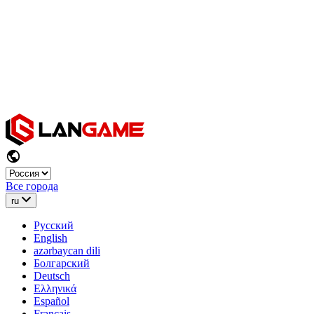
Все города
ru
Русский
English
azərbaycan dili
Болгарский
Deutsch
Ελληνικά
Español
Français