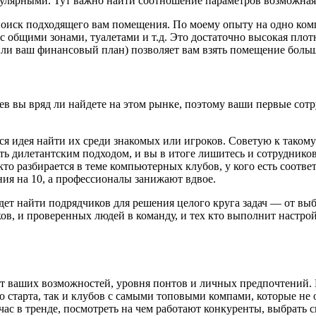
улярными. Тут важно найти соотношение параметров возможная вы
 поиск подходящего вам помещения. По моему опыту на одно ком
 с общими зонами, туалетами и т.д. Это достаточно высокая пл
или ваш финансовый план) позволяет вам взять помещение больш
цев вы вряд ли найдете на этом рынке, поэтому ваши первые со
ся идея найти их среди знакомых или игроков. Советую к таком
ть дилетантским подходом, и вы в итоге лишитесь и сотрудников
 кто разбирается в теме компьютерных клубов, у кого есть соо
ия на 10, а профессионалы занижают вдвое.
т найти подрядчиков для решения целого круга задач — от выбо
ков, и проверенных людей в команду, и тех кто выполнит настро
от ваших возможностей, уровня понтов и личных предпочтений.
о старта, так и клубов с самыми топовыми компами, которые не
ас в тренде, посмотреть на чем работают конкуренты, выбрать 