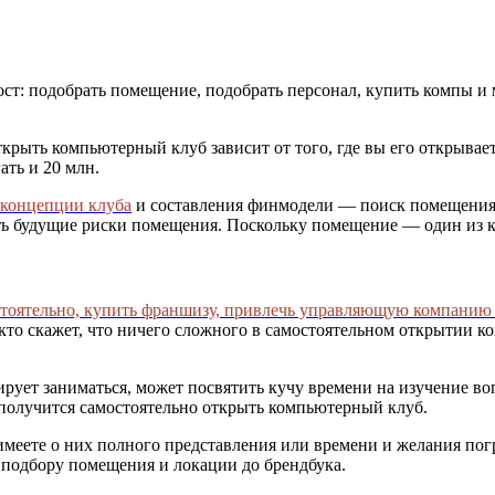
т: подобрать помещение, подобрать персонал, купить компы и м
рыть компьютерный клуб зависит от того, где вы его открываете
ать и 20 млн.
 концепции клуба
и составления финмодели — поиск помещения.
ь будущие риски помещения. Поскольку помещение — один из к
стоятельно, купить франшизу, привлечь управляющую компанию
кто скажет, что ничего сложного в самостоятельном открытии ком
нирует заниматься, может посвятить кучу времени на изучение в
их получится самостоятельно открыть компьютерный клуб.
имеете о них полного представления или времени и желания пог
 подбору помещения и локации до брендбука.