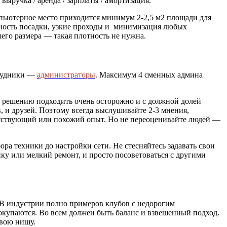
ручка / аренда / зарплаты / амортизация.
пьютерное место приходится минимум 2-2,5 м2 площади для
отность посадки, узкие проходы и минимизация любых
его размера — такая плотность не нужна.
трудники —
администраторы
. Максимум 4 сменных админа
у решению подходить очень осторожно и с должной долей
, и друзей. Поэтому всегда выслушивайте 2-3 мнения,
тветствующий или похожий опыт. Но не переоценивайте людей —
ра техники до настройки сети. Не стесняйтесь задавать свои
йку или мелкий ремонт, и просто посоветоваться с другими
 В индустрии полно примеров клубов с недорогим
 окупаются. Во всем должен быть баланс и взвешенный подход.
свою нишу.