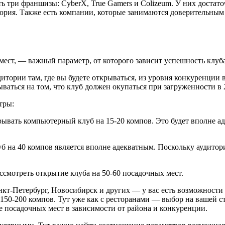
ть три франшизы: CyberX, True Gamers и Colizeum. У них доста
удитория. Также есть компании, которые занимаются доверител
мест, — важный параметр, от которого зависит успешность клуб
тории там, где вы будете открываться, из уровня конкуренции в
ться на том, что клуб должен окупаться при загруженности в 
тры:
рывать компьютерный клуб на 15-20 компов. Это будет вполне а
б на 40 компов является вполне адекватным. Поскольку аудитори
ссмотреть открытие клуба на 50-60 посадочных мест.
кт-Петербург, Новосибирск и других — у вас есть возможности
150-200 компов. Тут уже как с ресторанами — выбор на вашей с
е посадочных мест в зависимости от района и конкуренции.