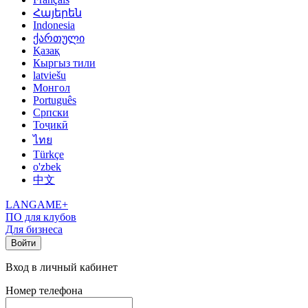
Հայերեն
Indonesia
ქართული
Қазақ
Кыргыз тили
latviešu
Монгол
Português
Српски
Тоҷикӣ
ไทย
Türkçe
o'zbek
中文
LANGAME+
ПО для клубов
Для бизнеса
Войти
Вход в личный кабинет
Номер телефона