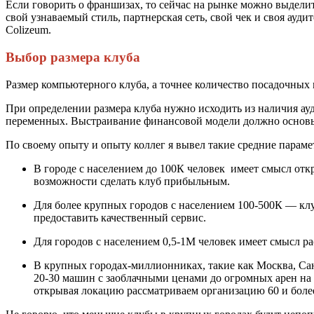
Если говорить о франшизах, то сейчас на рынке можно выдели
свой узнаваемый стиль, партнерская сеть, свой чек и своя а
Colizeum.
Выбор размера клуба
Размер компьютерного клуба, а точнее количество посадочных 
При определении размера клуба нужно исходить из наличия ауди
переменных. Выстраивание финансовой модели должно основыва
По своему опыту и опыту коллег я вывел такие средние параме
В городе с населением до 100К человек имеет смысл отк
возможности сделать клуб прибыльным.
Для более крупных городов с населением 100-500К — клу
предоставить качественный сервис.
Для городов с населением 0,5-1М человек имеет смысл ра
В крупных городах-миллионниках, такие как Москва, Сан
20-30 машин с заоблачными ценами до огромных арен на 
открывая локацию рассматриваем организацию 60 и боле