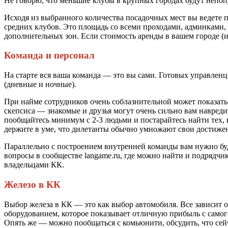
Не говорю, что меньшие клубы в крупных городах будут непоп
Исходя из выбранного количества посадочных мест вы ведете
средних клубов. Это площадь со всеми проходами, админками,
дополнительных зон. Если стоимость аренды в вашем городе (
Команда и персонал
На старте вся ваша команда — это вы сами. Готовых управлен
(дневные и ночные).
При найме сотрудников очень соблазнительной может показать
скепсиса — знакомые и друзья могут очень сильно вам навреди
пообщайтесь минимум с 2-3 людьми и постарайтесь найти тех,
держите в уме, что дилетанты обычно умножают свои достижен
Параллельно с построением внутренней команды вам нужно буде
вопросы в сообществе langame.ru, где можно найти и подрядчи
владельцами КК.
Железо в КК
Выбор железа в КК — это как выбор автомобиля. Все зависит 
оборудованием, которое показывает отличную прибыль с самог
Опять же — можно пообщаться с комьюнити, обсудить, что сейч