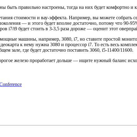
ы быть правильно настроены, тогда на них будет комфортно и к
етания стоимости и вау-эффекта. Например, вы можете собрать с
 поколения — и этого будет вполне достаточно, потому что 90-9
ров i7/i9 будет стоить в 3-3,5 раза дороже — оценит этот оверп
мощные машины, например, 3080, i7, но ставите простой монитор
идеокарта к нему нужна 3080 и процессор i7. То есть весь компл
м зале, где будет достаточно поставить 3060, i5-11400/11600.
е дорогое железо проработает дольше — ищите нужный баланс исх
nference