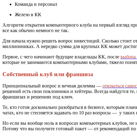
Команда и персонал
Железо в КК
Алгоритм открытия компьютерного клуба на первый взгляд прос
все как обычно немного не так.
Для начала нужно решить вопрос инвестиций. Сколько стоит отк
миллионниках. А нередко сумма для крупных КК может достиг
Первое, с чего начинают будущие владельцы КК, после
выбора
которые не занимаются компьютерными клубами, тяжело понят
Собственный клуб или франшиза
Принципиальный вопрос и вечная дилемма —
открыться само
решений есть свои поклонники и хейтеры. Всегда найдутся те, 
франшизах и решениях под ключ.
Те, кто готов досконально разобраться в бизнесе, которым пла
чатах, кто не стесняется задавать по 10 раз вопросы — у так
Но если вы вообще ноль в вопросах компьютерных клубов, не 
Потому что вы получите готовый пакет — от рекомендаций по