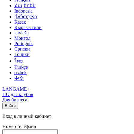
Հայերեն
Indonesia
ქართული
Қазақ
Кыргыз тили
latviešu
Монгол
Português
Српски
Тоҷикӣ
ไทย
Türkçe
o'zbek
中文
LANGAME+
ПО для клубов
Для бизнеса
Войти
Вход в личный кабинет
Номер телефона