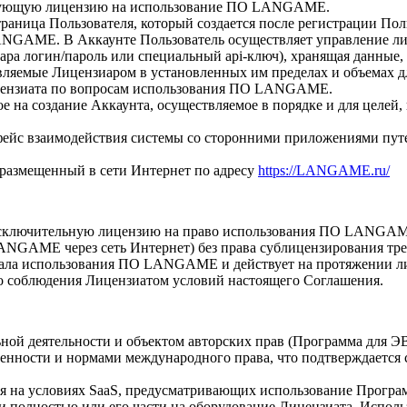
твующую лицензию на использование ПО LANGAME.
раница Пользователя, который создается после регистрации Пол
ANGAME. В Аккаунте Пользователь осуществляет управление лиц
ара логин/пароль или специальный api-ключ), хранящая данные,
ляемые Лицензиаром в установленных им пределах и объемах
ензиата по вопросам использования ПО LANGAME.
 на создание Аккаунта, осуществляемое в порядке и для целей,
йс взаимодействия системы со сторонними приложениями путе
размещенный в сети Интернет по адресу
https://LANGAME.ru/
исключительную лицензию на право использования ПО LANGAM
NGAME через сеть Интернет) без права сублицензирования тре
чала использования ПО LANGAME и действует на протяжении ли
 соблюдения Лицензиатом условий настоящего Соглашения.
ой деятельности и объектом авторских прав (Программа для Э
енности и нормами международного права, что подтверждается 
ся на условиях SaaS, предусматривающих использование Програ
 полностью или его части на оборудование Лицензиата. Испол