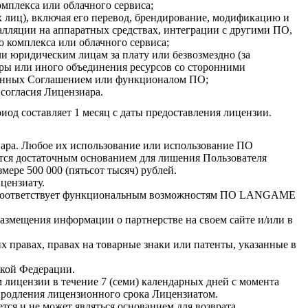
мплекса или облачного сервиса;
 лиц), включая его перевод, брендирование, модификацию и
алляции на аппаратных средствах, интеграции с другими ПО,
о комплекса или облачного сервиса;
 юридическим лицам за плату или безвозмездно (за
уры или иного объединения ресурсов со сторонними
тренных Соглашением или функционалом ПО;
согласия Лицензиара.
од составляет 1 месяц с даты предоставления лицензии.
ара. Любое их использование или использование ПО
ся достаточным основанием для лишения Пользователя
ере 500 000 (пятьсот тысяч) рублей.
цензиату.
то соответствует функциональным возможностям ПО LANGAME
азмещения информации о партнерстве на своем сайте и/или в
 правах, правах на товарные знаки или патенты, указанные в
ской Федерации.
ицензии в течение 7 (семи) календарных дней с момента
родления лицензионного срока Лицензиатом.
тся и не может являться основанием для возврата