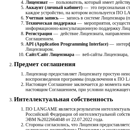
Лицензиат
— пользователь, который имеет дейс
Аккаунт (личный кабинет)
— это персональная ст
каждое устройство, на котором используется ПО L
Учетная запись
— запись в системе Лицензиара (п
Техническая поддержка
— мероприятия, осуществ
информационно-консультационную поддержку Лиц
Регистрация
— действие Лицензиата, направленное
Соглашением.
API (Application Programming Interface)
— интерфе
Лицензиаром.
Сайт/Сайт Лицензиара
— веб-сайты Лицензиара, 
Предмет соглашения
Лицензиар предоставляет Лицензиату простую не
воспроизведения программы (подключения к ПО LA
Настоящее Соглашение заключается до момента на
настоящим Соглашением, при условии надлежащего
Интеллектуальная собственность
ПО LANGAME является результатом интеллектуальн
Российской Федерации об интеллектуальной собств
ЭВМ №2022664048 от 22.07.2022 года.
Стороны согласились, что Лицензия предоставляет
скачивания дистрибутива Программы и инсталляции