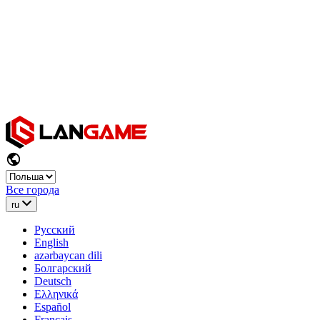
Все города
ru
Русский
English
azərbaycan dili
Болгарский
Deutsch
Ελληνικά
Español
Français