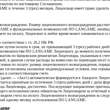
нзиатом по настоящему Соглашению.
E в течение 3 (трех) месяцев, Лицензиар имеет право удалить 
ознаграждение. Размер лицензионного вознаграждения рассчиты
NGAME и функциональных возможностей ПО LANGAME, необходи
ете на оплату. Лицензиат в любое время может ознакомиться со
соответствии с гл. 26.2 НК РФ.
е путем оплаты в срок, не превышающий 3 (трех) рабочих дней 
ым возможностям ПО LANGAME Лицензиату до момента получени
иатом по банковским реквизитам Лицензиара, указанным в счете
ей, в данном случае расходы на комиссию по переводам несет 
словия по оплате: размер лицензионного вознаграждения, порядо
ми согласованы указанные индивидуальные условия, они отражаю
ых в соответствующем счете.
(далее — «Акт») автоматически формируется в Аккаунте Лицен
тается принятым по истечении 3 (трех) рабочих дней с даты фо
ца Лицензиара, достаточно. Последующее направление оригинал
щего исполнения своих обязательств Лицензиаром за отчетный 
зиаром счета на оплату Лицензионного вознаграждения за сле
вный одному месяцу использования ПО LANGAME.
game