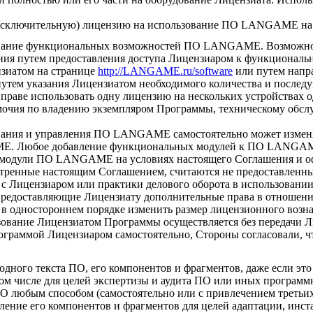
еисключительную) лицензию на использование ПО LANGAME на 
зование функциональных возможностей ПО LANGAME. Возможност
ения путем предоставления доступа Лицензиаром к функцион
нзиатом на странице
http://LANGAME.ru/software
или путем напра
путем указания Лицензиатом необходимого количества и послед
 вправе использовать одну лицензию на нескольких устройствах 
мочия по владению экземпляром Программы, техническому обсл
ивания и управления ПО LANGAME самостоятельно может изме
. Любое добавление функциональных модулей к ПО LANGAME
 модули ПО LANGAME на условиях настоящего Соглашения и оф
тренные настоящим Соглашением, считаются не предоставленны
с Лицензиаром или практики делового оборота в использовании
редоставляющие Лицензиату дополнительные права в отношении
 в одностороннем порядке изменить размер лицензионного возн
зование Лицензиатом Программы осуществляется без передачи Л
раммой Лицензиаром самостоятельно, Стороны согласовали, чт
дного текста ПО, его компонентов и фрагментов, даже если эт
том числе для целей экспертизы и аудита ПО или иных програм
О любым способом (самостоятельно или с привлечением третьих
ление его компонентов и фрагментов для целей адаптации, инст