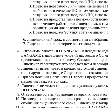
создания нового (производного) ПО, исполь
Право на переработку или иное изменение П
любое иное изменение ПО, в том числе выде
создания нового (производного) ПО, исполь
Право на предоставление возможности испо
исключением работников Лицензиата), в том
организациями для ведения предпринимател
Право на передачу/уступку третьим лицам п
Лицензионный срок: в соответствии с выбранны
Лицензионная территория: все страны мира.
Алгоритмы работы ПО LANGAME и исходные коды (в
LANGAME в нарушение условий настоящего Соглаше
предоставленных по настоящему Соглашению прав и 
Лицензиар гарантирует, что обладает всем необх
Лицензиат имеет право в рамках настоящей Лице
и не нарушает настоящее Лицензионное соглашение
При заключении Соглашения Стороны предоставляют
маркетинговых материалах.
Лицензиат не может ни при каких условиях удалять
ПО LANGAME.
Ответственность за нарушение авторских прав нас
По завершении лицензионного срока использовани
окончания лицензионного срока, Лицензиар блок
В случае, если Лицензиат не использует ПО LANGAM