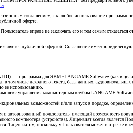
НГЕЙМ ПРОГРАММНЫЕ РЕШЕНИЯ» без предварительного уведомл
er
ензионным соглашением, т.к. любое использование программно
публичной оферте.
я Пользователь вправе не заключать его и тем самым отказатьс
е является публичной офертой. Соглашение имеет юридическую с
, ПО)
— программа для ЭВМ «LANGAME Software» (как в целом,
, в том числе исходного текста, базы данных, аудиовизуальных
о ее использованию.
плекс управления компьютерным клубом LANGAME Software, в
циональных возможностей и/или запуск в порядке, определенн
 и авторизованный пользователь, имеющий возможность покуп
ого компьютера (устройства). Лицензиат всегда является Пол
тся Лицензиатом, поскольку у Пользователя может в отрезке в