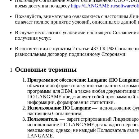
Настоящее Соглашение может быть изменено ООО «ЛА
время доступна по адресу
https://LANGAME.ru/software/off
Пожалуйста, внимательно ознакомьтесь с настоящим Лиц
означает полное принятие условий, описанных в данной 
В случае несогласия с условиями настоящего Соглашени
получения услуг.
В соответствии с пунктом 2 статьи 437 ГК РФ Соглашени
равносильным договору, подписанному Сторонами.
Основные термины
Программное обеспечение Langame (ПО Langame
объективной форме совокупностью данных и команд
программы для ЭВМ, а также любая документация п
ПО LANGAME представляет собой программный ком
информации, формирования статистики.
Использование ПО Langame
— использование функ
настоящим Соглашением.
Пользователь
— зарегистрированный Лицензиаром
использование ПО LANGAME для каждого персональн
невозможно, однако, не каждый Пользователь являе
LANGAME.