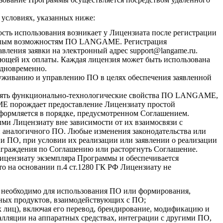
условиях, указанных ниже:
ь использования возникает у Лицензиата после регистрации
альным возможностям ПО LANGAME. Регистрация
вления заявки на электронный адрес support@langame.ru.
ующей их оплаты. Каждая лицензия может быть использована
одновременно.
уживанию и управлению ПО в целях обеспечения заявленной
нять функционально-технологические свойства ПО LANGAME,
 порождает предоставление Лицензиату простой
ормляется в порядке, предусмотренном Соглашением.
ми Лицензиату вне зависимости от их взаимосвязи с
 аналогичного ПО. Любые изменения законодательства или
 ПО, при условии их реализации или заявлении о реализации
аграждения по Соглашению или расторгнуть Соглашение.
ицензиату экземпляра Программы и обеспечивается
о на основании п.4 ст.1280 ГК РФ Лицензиату не
о необходимо для использования ПО или формирования,
мных продуктов, взаимодействующих с ПО;
 лиц), включая его перевод, брендирование, модификацию и
алляции на аппаратных средствах, интеграции с другими ПО,