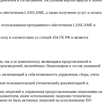
ения и согласования. Актуальная версия оферты в любое
го обеспечения LANGAME, а также получение услуг и оплата
я от использования программного обеспечения LANGAME и
илу в соответствии со статьей 434 ГК РФ и является
 так и ее компоненты), являющаяся представленной в
 произведений, включённых Лицензиаром в состав указанной
ключающий в себя возможность управления, сбора, учета
ом пользовательской (технической) документацией и
ки лицензий и управления предоставленными лицензиями на
ьзователем, иначе использование лицензии технически
ремени не быть активных лицензий на использование ПО