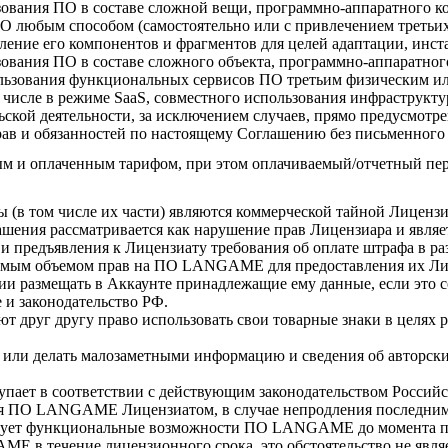
зования ПО в составе сложной вещи, программно-аппаратного ко
О любым способом (самостоятельно или с привлечением третьих
ление его компонентов и фрагментов для целей адаптации, инст
зования ПО в составе сложного объекта, программно-аппаратног
льзования функциональных сервисов ПО третьим физическим или
 числе в режиме SaaS, совместного использования инфраструкт
ьской деятельности, за исключением случаев, прямо предусмо
рав и обязанностей по настоящему Соглашению без письменного 
м и оплаченным тарифом, при этом оплачиваемый/отчетный пери
 том числе их части) являются коммерческой тайной Лицензи
ния рассматривается как нарушение прав Лицензиара и являет
предъявления к Лицензиату требования об оплате штрафа в разм
одимым объемом прав на ПО LANGAME для предоставления их Ли
нзии размещать в Аккаунте принадлежащие ему данные, если э
 и законодательство РФ.
 друг другу право использовать свои товарные знаки в целях р
 или делать малозаметными информацию и сведения об авторских
тупает в соответствии с действующим законодательством Россий
я ПО LANGAME Лицензиатом, в случае непродления последним л
ирует функциональные возможности ПО LANGAME до момента п
E в течение лицензионного срока, это обстоятельство не являе