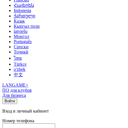
Հայերեն
Indonesia
ქართული
Қазақ
Кыргыз тили
latviešu
Монгол
Português
Српски
Тоҷикӣ
ไทย
Türkçe
o'zbek
中文
LANGAME+
ПО для клубов
Для бизнеса
Войти
Вход в личный кабинет
Номер телефона