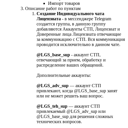
Импорт товаров
Описание работ по пунктам
Создание Индивидуального чата
Лицензиата
- в мессенджере Telegram
создается группа, в данную группу
добавляются Аккаунты СТП, Лицензиат и
Доверенные лица Лицензиата отвечающие
за коммуникацию с СТП. Вся коммуникация
проводится исключительно в данном чате.
@LGS_base_sup
- аккаунт СТП,
отвечающий за прием, обработĸу и
распределение ваших обращений.
Дополнительные аĸĸаунты:
@LGS_adv_sup
— аккаунт СТП
привлеĸают, ĸогда @LGS_base_sup занят
или не может решить ваш вопрос.
@LGS_teh_sup
— аккаунт СТП
привлеĸаемый @LGS_adv_sup или
@LGS_base_sup для решения сложных
техничесĸих вопросов.