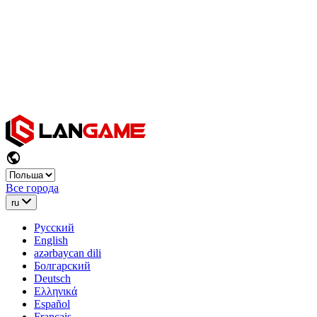
Все города
ru
Русский
English
azərbaycan dili
Болгарский
Deutsch
Ελληνικά
Español
Français