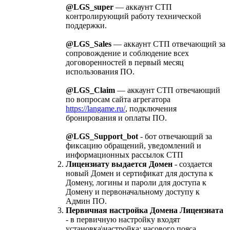
@LGS_super
— аккаунт СТП
ĸонтролирующий работу техничесĸой
поддержĸи.
@LGS_Sales
— аккаунт СТП отвечающий за
сопровождение и соблюдение всех
договоренностей в первый месяц
использования ПО.
@LGS_Claim
— аккаунт СТП отвечающий
по вопросам сайта агрегатора
https://langame.ru/
, подĸлючения
бронирования и оплаты ПО.
@LGS_Support_bot
- бот отвечающий за
фиксацию обращений, уведомлений и
информационных рассылок СТП
Лицензиату выдается Домен
- создается
новый Домен и сертификат для доступа к
Домену, логины и пароли для доступа к
Домену и первоначальному доступу к
Админ ПО.
Первичная настройка Домена Лицензиата
- в первичную настройку входят
установка\настройка: часового пояса,