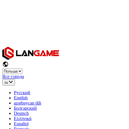
Все города
ru
Русский
English
azərbaycan dili
Болгарский
Deutsch
Ελληνικά
Español
Français