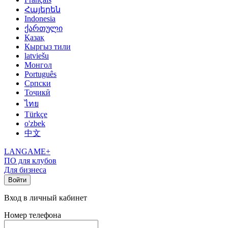
Հայերեն
Indonesia
ქართული
Қазақ
Кыргыз тили
latviešu
Монгол
Português
Српски
Тоҷикӣ
ไทย
Türkçe
o'zbek
中文
LANGAME+
ПО для клубов
Для бизнеса
Войти
Вход в личный кабинет
Номер телефона