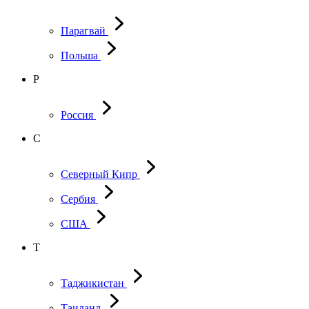
Парагвай
Польша
Р
Россия
С
Северный Кипр
Сербия
США
Т
Таджикистан
Таиланд