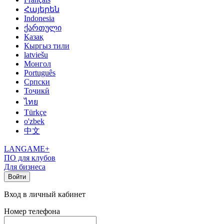
Հայերեն
Indonesia
ქართული
Қазақ
Кыргыз тили
latviešu
Монгол
Português
Српски
Тоҷикӣ
ไทย
Türkçe
o'zbek
中文
LANGAME+
ПО для клубов
Для бизнеса
Войти
Вход в личный кабинет
Номер телефона