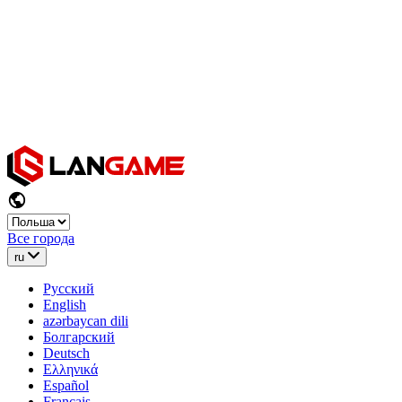
Все города
ru
Русский
English
azərbaycan dili
Болгарский
Deutsch
Ελληνικά
Español
Français