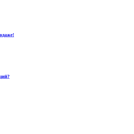
одаже!
кций?