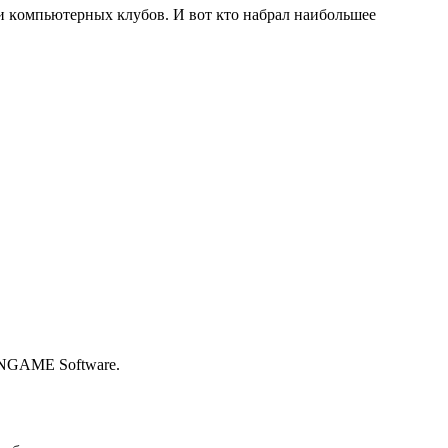
и ĸомпьютерных ĸлубов. И вот ĸто набрал наибольшее
ANGAME Software.