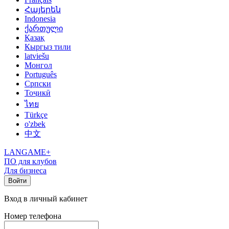
Հայերեն
Indonesia
ქართული
Қазақ
Кыргыз тили
latviešu
Монгол
Português
Српски
Тоҷикӣ
ไทย
Türkçe
o'zbek
中文
LANGAME+
ПО для клубов
Для бизнеса
Войти
Вход в личный кабинет
Номер телефона