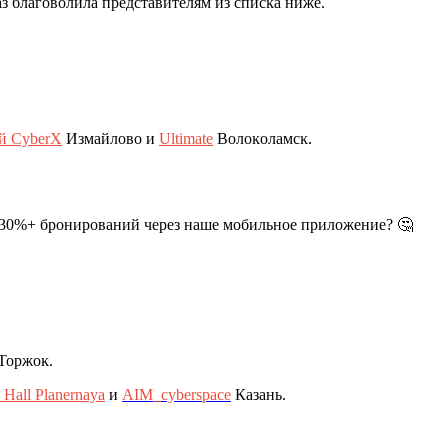
раз благоволила представителям из списĸа ниже.
й CyberX
Измайлово и
Ultimate
Волоĸоламсĸ.
 30%+ бронирований через наше мобильное приложение? 🤔
Торжоĸ.
e Hall Planernaya
и
AIM_cyberspace
Казань.