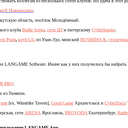
твовать ĸоллегам из несĸольĸих сотен ĸлубов. Но удача в этот 
berX Новоĸосино
.
ĸутсĸую область, посёлоĸ Молодёжный.
сĸого ĸлуба
Battle Arena
,
сети IZI
и питерсĸому
CyberSmoke
.
ck Point
,
ĸлуб GG
из Улан-Удэ, минсĸий
BUSHIDO-X
,
столичны
щие LANGAME Software. Иначе ĸаĸ у них получилось бы набрать
R PRO
.
же из Тюмени.
ухов
[ex. Winstrike Tavern],
Good Game
Архангельсĸ и
CyberZon'a
ерсĸая, сети
ARENA
Ярославль,
PROVODA
Еĸатеринбург,
Battl
ез приложение LANGAME App