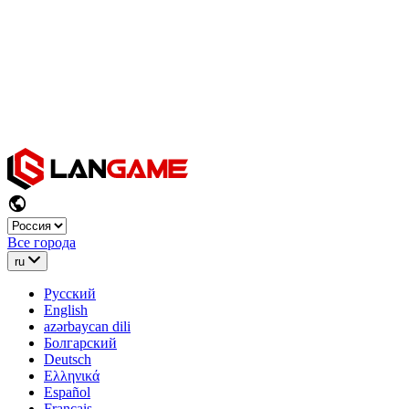
Все города
ru
Русский
English
azərbaycan dili
Болгарский
Deutsch
Ελληνικά
Español
Français