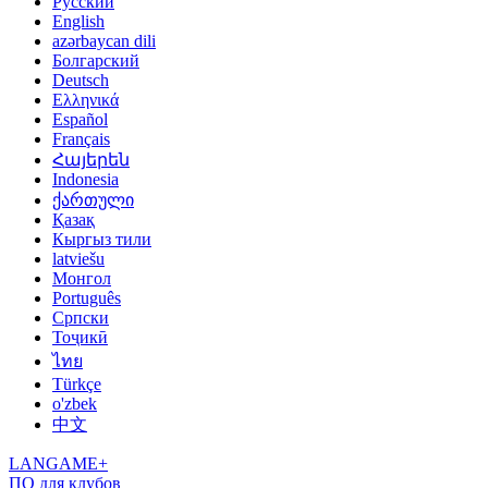
Русский
English
azərbaycan dili
Болгарский
Deutsch
Ελληνικά
Español
Français
Հայերեն
Indonesia
ქართული
Қазақ
Кыргыз тили
latviešu
Монгол
Português
Српски
Тоҷикӣ
ไทย
Türkçe
o'zbek
中文
LANGAME+
ПО для клубов