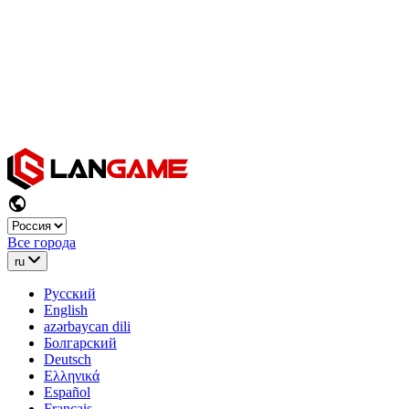
Все города
ru
Русский
English
azərbaycan dili
Болгарский
Deutsch
Ελληνικά
Español
Français