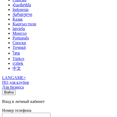
Հայերեն
Indonesia
ქართული
Қазақ
Кыргыз тили
latviešu
Монгол
Português
Српски
Тоҷикӣ
ไทย
Türkçe
o'zbek
中文
LANGAME+
ПО для клубов
Для бизнеса
Войти
Вход в личный кабинет
Номер телефона