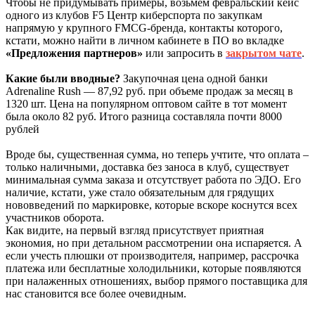
Чтобы не придумывать примеры, возьмем февральский кейс
одного из клубов F5 Центр киберспорта по закупкам
напрямую у крупного FMCG-бренда, контакты которого,
кстати, можно найти в личном кабинете в ПО во вкладке
«Предложения партнеров»
или запросить в
закрытом чате
.
Какие были вводные?
Закупочная цена одной банки
Adrenaline Rush — 87,92 руб. при объеме продаж за месяц в
1320 шт. Цена на популярном оптовом сайте в тот момент
была около 82 руб. Итого разница составляла почти 8000
рублей
Вроде бы, существенная сумма, но теперь учтите, что оплата –
только наличными, доставка без заноса в клуб, существует
минимальная сумма заказа и отсутствует работа по ЭДО. Его
наличие, кстати, уже стало обязательным для грядущих
нововведений по маркировке, которые вскоре коснутся всех
участников оборота.
Как видите, на первый взгляд присутствует приятная
экономия, но при детальном рассмотрении она испаряется. А
если учесть плюшки от производителя, например, рассрочка
платежа или бесплатные холодильники, которые появляются
при налаженных отношениях, выбор прямого поставщика для
нас становится все более очевидным.