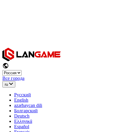
Все города
ru
Русский
English
azərbaycan dili
Болгарский
Deutsch
Ελληνικά
Español
Français