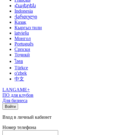
Հայերեն
Indonesia
ქართული
Қазақ
Кыргыз тили
latviešu
Монгол
Português
Српски
Тоҷикӣ
ไทย
Türkçe
o'zbek
中文
LANGAME+
ПО для клубов
Для бизнеса
Войти
Вход в личный кабинет
Номер телефона