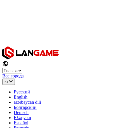
Все города
ru
Русский
English
azərbaycan dili
Болгарский
Deutsch
Ελληνικά
Español
Français