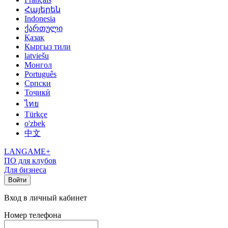
Հայերեն
Indonesia
ქართული
Қазақ
Кыргыз тили
latviešu
Монгол
Português
Српски
Тоҷикӣ
ไทย
Türkçe
o'zbek
中文
LANGAME+
ПО для клубов
Для бизнеса
Войти
Вход в личный кабинет
Номер телефона