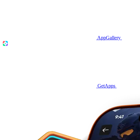
AppGallery
GetApps