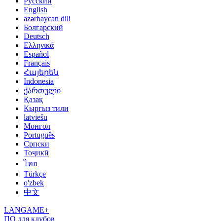
Русский
English
azərbaycan dili
Болгарский
Deutsch
Ελληνικά
Español
Français
Հայերեն
Indonesia
ქართული
Қазақ
Кыргыз тили
latviešu
Монгол
Português
Српски
Тоҷикӣ
ไทย
Türkçe
o'zbek
中文
LANGAME+
ПО для клубов