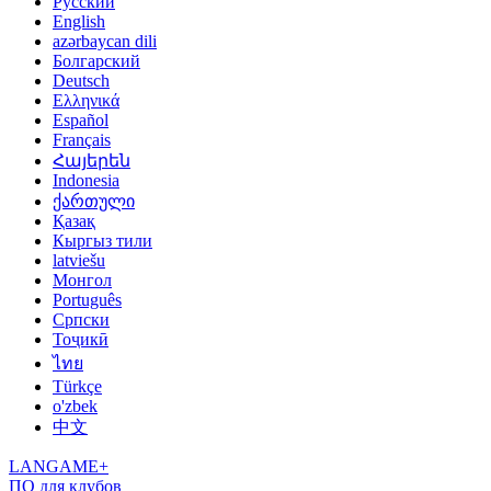
Русский
English
azərbaycan dili
Болгарский
Deutsch
Ελληνικά
Español
Français
Հայերեն
Indonesia
ქართული
Қазақ
Кыргыз тили
latviešu
Монгол
Português
Српски
Тоҷикӣ
ไทย
Türkçe
o'zbek
中文
LANGAME+
ПО для клубов