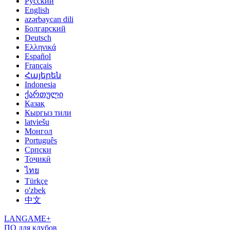
Русский
English
azərbaycan dili
Болгарский
Deutsch
Ελληνικά
Español
Français
Հայերեն
Indonesia
ქართული
Қазақ
Кыргыз тили
latviešu
Монгол
Português
Српски
Тоҷикӣ
ไทย
Türkçe
o'zbek
中文
LANGAME+
ПО для клубов