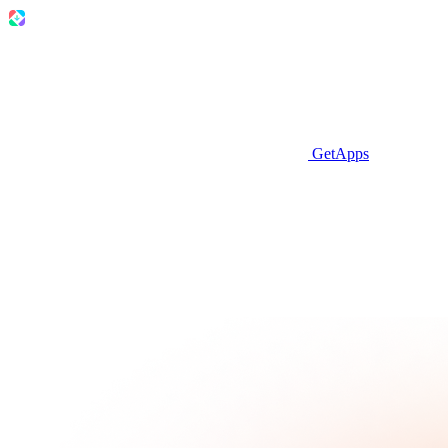
GetApps