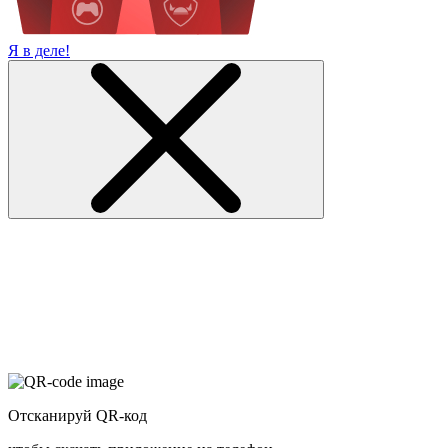
Я в деле!
Отсканируй QR-код