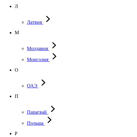
Л
Латвия
М
Молдавия
Монголия
О
ОАЭ
П
Парагвай
Польша
Р