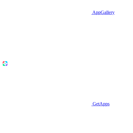
AppGallery
GetApps