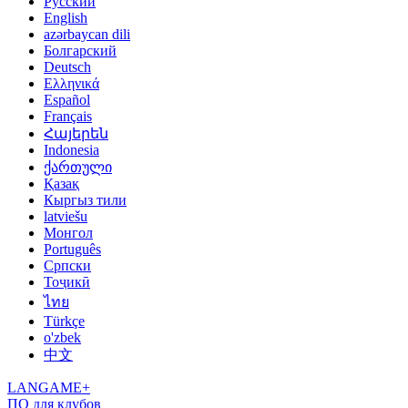
Русский
English
azərbaycan dili
Болгарский
Deutsch
Ελληνικά
Español
Français
Հայերեն
Indonesia
ქართული
Қазақ
Кыргыз тили
latviešu
Монгол
Português
Српски
Тоҷикӣ
ไทย
Türkçe
o'zbek
中文
LANGAME+
ПО для клубов