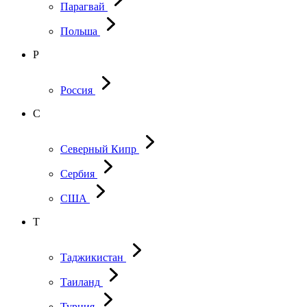
Парагвай
Польша
Р
Россия
С
Северный Кипр
Сербия
США
Т
Таджикистан
Таиланд
Турция