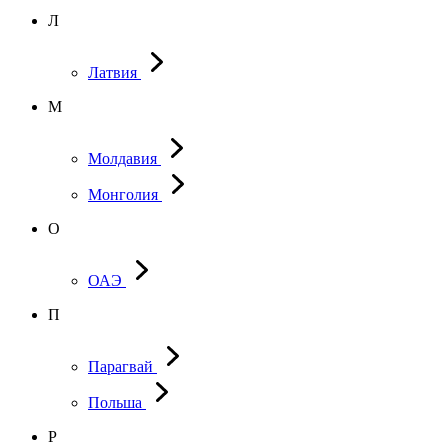
Л
Латвия
М
Молдавия
Монголия
О
ОАЭ
П
Парагвай
Польша
Р