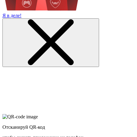
Я в деле!
Отсканируй QR-код