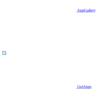
AppGallery
GetApps