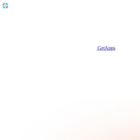
GetApps