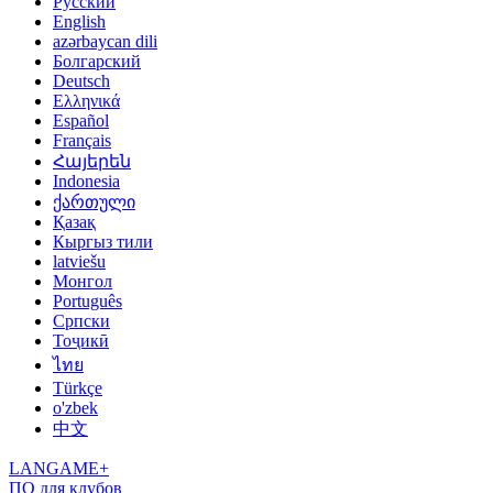
Русский
English
azərbaycan dili
Болгарский
Deutsch
Ελληνικά
Español
Français
Հայերեն
Indonesia
ქართული
Қазақ
Кыргыз тили
latviešu
Монгол
Português
Српски
Тоҷикӣ
ไทย
Türkçe
o'zbek
中文
LANGAME+
ПО для клубов