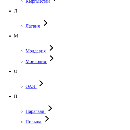
Кыргызстан
Л
Латвия
М
Молдавия
Монголия
О
ОАЭ
П
Парагвай
Польша