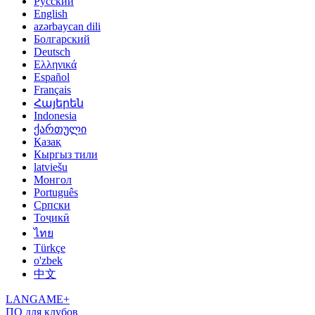
Русский
English
azərbaycan dili
Болгарский
Deutsch
Ελληνικά
Español
Français
Հայերեն
Indonesia
ქართული
Қазақ
Кыргыз тили
latviešu
Монгол
Português
Српски
Тоҷикӣ
ไทย
Türkçe
o'zbek
中文
LANGAME+
ПО для клубов