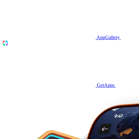
AppGallery
GetApps