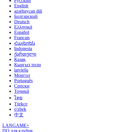
Русский
English
azərbaycan dili
Болгарский
Deutsch
Ελληνικά
Español
Français
Հայերեն
Indonesia
ქართული
Қазақ
Кыргыз тили
latviešu
Монгол
Português
Српски
Тоҷикӣ
ไทย
Türkçe
o'zbek
中文
LANGAME+
ПО для клубов