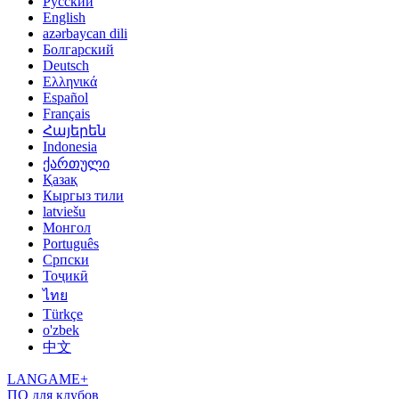
Русский
English
azərbaycan dili
Болгарский
Deutsch
Ελληνικά
Español
Français
Հայերեն
Indonesia
ქართული
Қазақ
Кыргыз тили
latviešu
Монгол
Português
Српски
Тоҷикӣ
ไทย
Türkçe
o'zbek
中文
LANGAME+
ПО для клубов