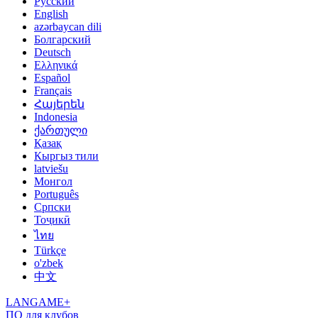
Русский
English
azərbaycan dili
Болгарский
Deutsch
Ελληνικά
Español
Français
Հայերեն
Indonesia
ქართული
Қазақ
Кыргыз тили
latviešu
Монгол
Português
Српски
Тоҷикӣ
ไทย
Türkçe
o'zbek
中文
LANGAME+
ПО для клубов