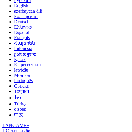
Русский
English
azərbaycan dili
Болгарский
Deutsch
Ελληνικά
Español
Français
Հայերեն
Indonesia
ქართული
Қазақ
Кыргыз тили
latviešu
Монгол
Português
Српски
Тоҷикӣ
ไทย
Türkçe
o'zbek
中文
LANGAME+
ПО для клубов