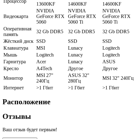
Процессор
13600KF
14600KF
14600KF
NVIDIA
NVIDIA
NVIDIA
Видеокарта
GeForce RTX
GeForce RTX
GeForce RTX
5060
5060 Ti
5060 Ti
Оперативная
32 Gb DDR5
32 Gb DDR5
32 Gb DDR5
память
Жёсткий диск
SSD
SSD
SSD
Клавиатура
MSI
Lunacy
Logitech
Мышь
Logitech
Lunacy
Logitech
Гарнитура
Acer
Lunacy
ASUS
Кресло
A4Tech
Другое
Другое
MSI 27"
ASUS 32"
Монитор
MSI 32" 240Гц
240Гц
280Гц
Интернет
>1 Гбит
>1 Гбит
>1 Гбит
Расположение
Отзывы
Ваш отзыв будет первым!