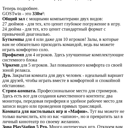
Теперь подробнее.
GOSTwin - это
330м²
:
Общий зал
с мощными компьютерами двух видов:
27 дюймов - для тех, кто ценит глубокое погружение в игру.
24 дюйма - для тех, кто ценит стандартный формат с
привычной диагональю.
Буткемпы
для 4 или даже для 10 игроков! Залы, в которые
вам не обязательно приходить командой, ведь вы можете
играть комфортно соло.
Профкемп
для 4 игроков. Здесь улучшенные комплектующие
системного блока
Vipкемп
для 5 игроков. Зал повышенного комфорта со своей
зоной релакса.
Дуо.
Закрытая комната для двух человек - идеальный вариант
для друзей, чтобы играть вместе в комфортной и спокойной
обстановке.
Стрим-комната.
Профессиональное место для стримеров.
Здесь есть все для создания качественного контента: два
монитора, передовая периферия и удобное рабочее место для
записи видео или проведения прямых трансляций.
Комната для настольных игр и «Мафии».
Тут вы можете не
только вычислить, кто из вас «шпион», но и превратить зал в
личный кинотеатр по своему желанию.
Зона PlayStation 5 Pro.
Много интересных игр. Откроем вам