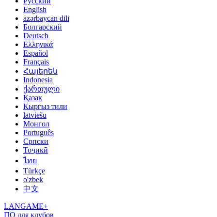
Русский
English
azərbaycan dili
Болгарский
Deutsch
Ελληνικά
Español
Français
Հայերեն
Indonesia
ქართული
Қазақ
Кыргыз тили
latviešu
Монгол
Português
Српски
Тоҷикӣ
ไทย
Türkçe
o'zbek
中文
LANGAME+
ПО для клубов