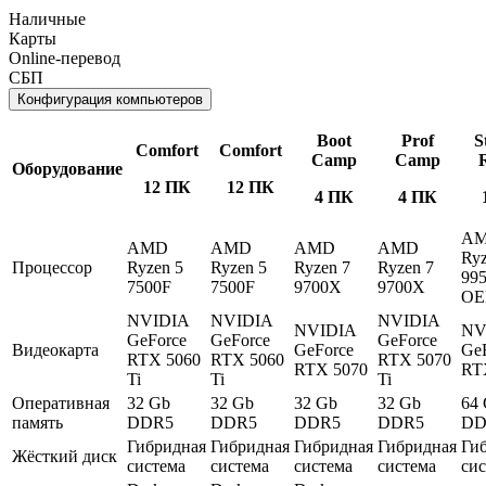
Наличные
Карты
Online-перевод
СБП
Конфигурация компьютеров
Boot
Prof
S
Comfort
Comfort
Camp
Camp
Оборудование
12 ПК
12 ПК
4 ПК
4 ПК
A
AMD
AMD
AMD
AMD
Ryz
Процессор
Ryzen 5
Ryzen 5
Ryzen 7
Ryzen 7
99
7500F
7500F
9700X
9700X
O
NVIDIA
NVIDIA
NVIDIA
NVIDIA
NV
GeForce
GeForce
GeForce
Видеокарта
GeForce
Ge
RTX 5060
RTX 5060
RTX 5070
RTX 5070
RT
Ti
Ti
Ti
Оперативная
32 Gb
32 Gb
32 Gb
32 Gb
64
память
DDR5
DDR5
DDR5
DDR5
DD
Гибридная
Гибридная
Гибридная
Гибридная
Ги
Жёсткий диск
система
система
система
система
си