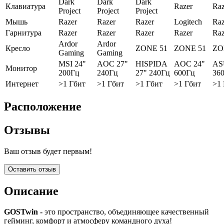
Dark
Dark
Dark
Клавиатура
Razer
Raz
Project
Project
Project
Мышь
Razer
Razer
Razer
Logitech
Raz
Гарнитура
Razer
Razer
Razer
Razer
Raz
Ardor
Ardor
Кресло
ZONE 51
ZONE 51
ZO
Gaming
Gaming
MSI 24"
AOC 27"
HISPIDA
AOC 24"
AS
Монитор
200Гц
240Гц
27" 240Гц
600Гц
36
Интернет
>1 Гбит
>1 Гбит
>1 Гбит
>1 Гбит
>1
Расположение
Отзывы
Ваш отзыв будет первым!
Оставить отзыв
Описание
GOSTwin -
это пространство, объединяющее качественный
гейминг, комфорт и атмосферу командного духа!