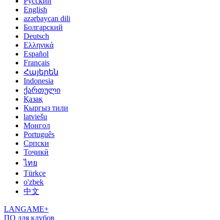
Русский
English
azərbaycan dili
Болгарский
Deutsch
Ελληνικά
Español
Français
Հայերեն
Indonesia
ქართული
Қазақ
Кыргыз тили
latviešu
Монгол
Português
Српски
Тоҷикӣ
ไทย
Türkçe
o'zbek
中文
LANGAME+
ПО для клубов