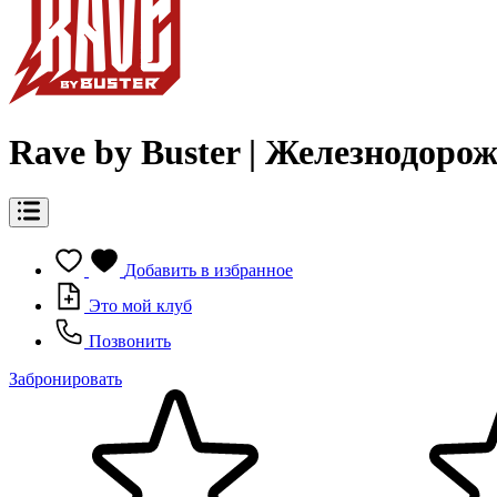
Rave by Buster | Железнодоро
Добавить в избранное
Это мой клуб
Позвонить
Забронировать