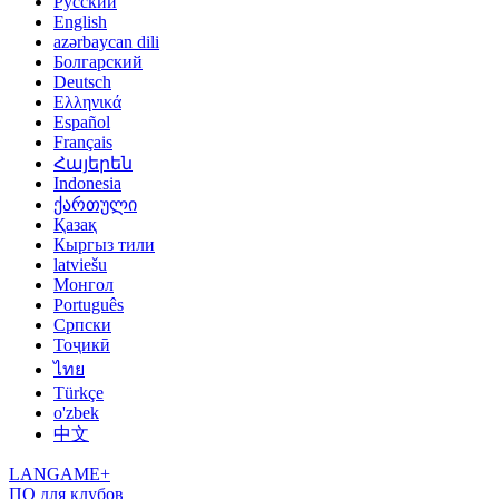
Русский
English
azərbaycan dili
Болгарский
Deutsch
Ελληνικά
Español
Français
Հայերեն
Indonesia
ქართული
Қазақ
Кыргыз тили
latviešu
Монгол
Português
Српски
Тоҷикӣ
ไทย
Türkçe
o'zbek
中文
LANGAME+
ПО для клубов