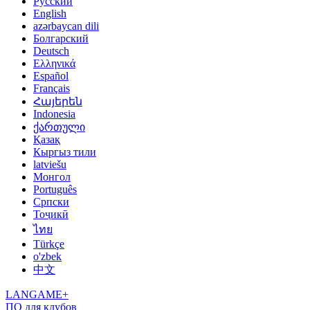
Русский
English
azərbaycan dili
Болгарский
Deutsch
Ελληνικά
Español
Français
Հայերեն
Indonesia
ქართული
Қазақ
Кыргыз тили
latviešu
Монгол
Português
Српски
Тоҷикӣ
ไทย
Türkçe
o'zbek
中文
LANGAME+
ПО для клубов