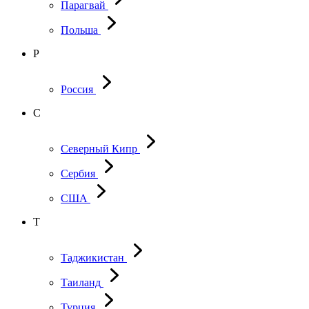
Парагвай
Польша
Р
Россия
С
Северный Кипр
Сербия
США
Т
Таджикистан
Таиланд
Турция