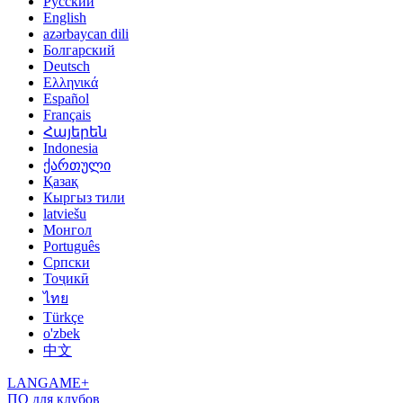
Русский
English
azərbaycan dili
Болгарский
Deutsch
Ελληνικά
Español
Français
Հայերեն
Indonesia
ქართული
Қазақ
Кыргыз тили
latviešu
Монгол
Português
Српски
Тоҷикӣ
ไทย
Türkçe
o'zbek
中文
LANGAME+
ПО для клубов