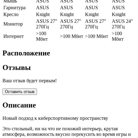
Мышь
ASUS
ASUS
ASUS
ASUS
Гарнитура
ASUS
ASUS
ASUS
ASUS
Кресло
Knight
Knight
Knight
Knight
ASUS 27"
ASUS 27"
ASUS 27"
ASUS 24"
Монитор
270Гц
270Гц
270Гц
270Гц
>100
>100
Интернет
>100 Мбит
>100 Мбит
Мбит
Мбит
Расположение
Отзывы
Ваш отзыв будет первым!
Оставить отзыв
Описание
Новый подход к киберспортивному пространству
Это стильный, ни на что не похожий интерьер, крутая
атмосфера, возможность вкусно перекусить во время игры и