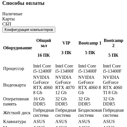
Способы оплаты
Наличные
Карты
СБП
Конфигурация компьютеров
Общий
Bootcamp
VIP
Bootcamp 1
зал
2
Оборудование
3 ПК
5 ПК
16 ПК
5 ПК
Intel Core
Intel Core
Intel Core
Intel Core
Процессор
i5-12400F
i5-13400F
i5-13400F
i5-13400F
NVIDIA
NVIDIA
NVIDIA
NVIDIA
GeForce
GeForce
GeForce
GeForce
Видеокарта
RTX 4060
RTX 4070
RTX 4060 8
RTX 4060
8 Gb
12 Gb
Gb
TI 8 Gb
Оперативная
16 Gb
32 Gb
32 Gb
32 Gb
память
DDR5
DDR5
DDR5
DDR5
Гибридная
Гибридная
Бездисковая
Гибридная
Жёсткий диск
система
система
система
система
Клавиатура
ASUS
ASUS
ASUS
ASUS