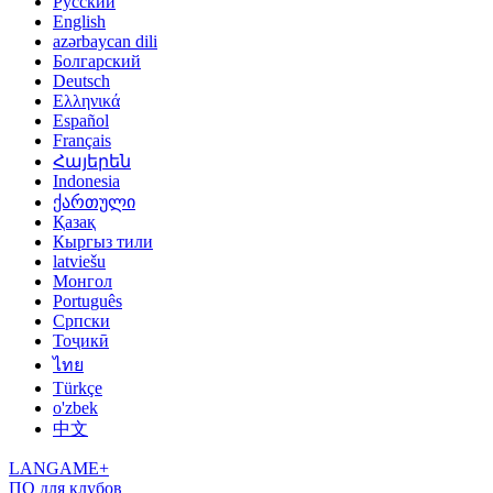
Русский
English
azərbaycan dili
Болгарский
Deutsch
Ελληνικά
Español
Français
Հայերեն
Indonesia
ქართული
Қазақ
Кыргыз тили
latviešu
Монгол
Português
Српски
Тоҷикӣ
ไทย
Türkçe
o'zbek
中文
LANGAME+
ПО для клубов