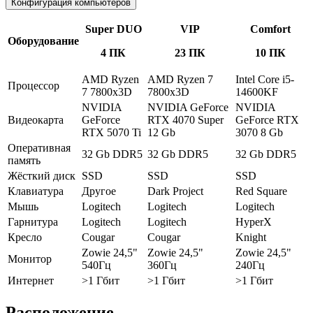
Конфигурация компьютеров
Super DUO
VIP
Comfort
Оборудование
4 ПК
23 ПК
10 ПК
AMD Ryzen
AMD Ryzen 7
Intel Core i5-
Процессор
7 7800x3D
7800x3D
14600KF
NVIDIA
NVIDIA GeForce
NVIDIA
Видеокарта
GeForce
RTX 4070 Super
GeForce RTX
RTX 5070 Ti
12 Gb
3070 8 Gb
Оперативная
32 Gb DDR5
32 Gb DDR5
32 Gb DDR5
память
Жёсткий диск
SSD
SSD
SSD
Клавиатура
Другое
Dark Project
Red Square
Мышь
Logitech
Logitech
Logitech
Гарнитура
Logitech
Logitech
HyperX
Кресло
Cougar
Cougar
Knight
Zowie 24,5"
Zowie 24,5"
Zowie 24,5"
Монитор
540Гц
360Гц
240Гц
Интернет
>1 Гбит
>1 Гбит
>1 Гбит
Расположение