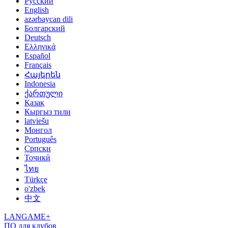
Русский
English
azərbaycan dili
Болгарский
Deutsch
Ελληνικά
Español
Français
Հայերեն
Indonesia
ქართული
Қазақ
Кыргыз тили
latviešu
Монгол
Português
Српски
Тоҷикӣ
ไทย
Türkçe
o'zbek
中文
LANGAME+
ПО для клубов