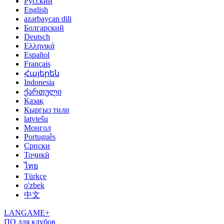
Русский
English
azərbaycan dili
Болгарский
Deutsch
Ελληνικά
Español
Français
Հայերեն
Indonesia
ქართული
Қазақ
Кыргыз тили
latviešu
Монгол
Português
Српски
Тоҷикӣ
ไทย
Türkçe
o'zbek
中文
LANGAME+
ПО для клубов