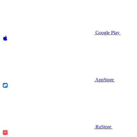
Google Play
AppStore
RuStore