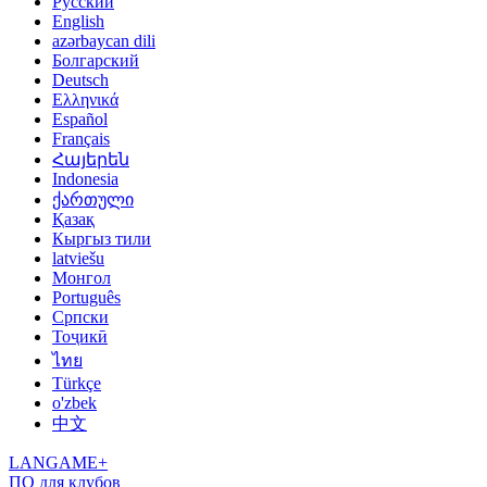
Русский
English
azərbaycan dili
Болгарский
Deutsch
Ελληνικά
Español
Français
Հայերեն
Indonesia
ქართული
Қазақ
Кыргыз тили
latviešu
Монгол
Português
Српски
Тоҷикӣ
ไทย
Türkçe
o'zbek
中文
LANGAME+
ПО для клубов