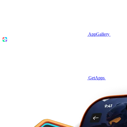
AppGallery
GetApps