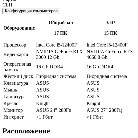
СБП
Конфигурация компьютеров
Общий зал
VIP
Оборудование
17 ПК
15 ПК
Процессор
Intel Core i5-12400F
Intel Core i5-12400F
NVIDIA GeForce RTX
NVIDIA GeForce RTX
Видеокарта
3060 12 Gb
4060 8 Gb
Оперативная
16 Gb DDR4
16 Gb DDR4
память
Жёсткий диск
Гибридная система
Гибридная система
Клавиатура
ASUS
ASUS
Мышь
ASUS
ASUS
Гарнитура
ASUS
ASUS
Кресло
Knight
Knight
Монитор
ASUS 24" 280Гц
ASUS 27" 280Гц
Интернет
>1 Гбит
>1 Гбит
Расположение