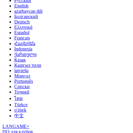
Русский
English
azərbaycan dili
Болгарский
Deutsch
Ελληνικά
Español
Français
Հայերեն
Indonesia
ქართული
Қазақ
Кыргыз тили
latviešu
Монгол
Português
Српски
Тоҷикӣ
ไทย
Türkçe
o'zbek
中文
LANGAME+
ПО для клубов