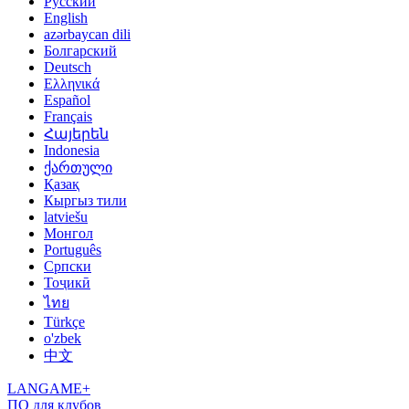
Русский
English
azərbaycan dili
Болгарский
Deutsch
Ελληνικά
Español
Français
Հայերեն
Indonesia
ქართული
Қазақ
Кыргыз тили
latviešu
Монгол
Português
Српски
Тоҷикӣ
ไทย
Türkçe
o'zbek
中文
LANGAME+
ПО для клубов