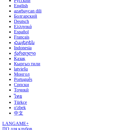
Русский
English
azərbaycan dili
Болгарский
Deutsch
Ελληνικά
Español
Français
Հայերեն
Indonesia
ქართული
Қазақ
Кыргыз тили
latviešu
Монгол
Português
Српски
Тоҷикӣ
ไทย
Türkçe
o'zbek
中文
LANGAME+
ПО для клубов