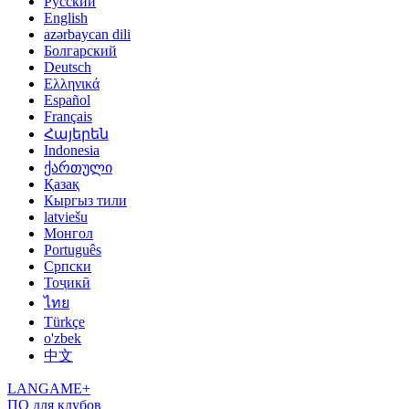
Русский
English
azərbaycan dili
Болгарский
Deutsch
Ελληνικά
Español
Français
Հայերեն
Indonesia
ქართული
Қазақ
Кыргыз тили
latviešu
Монгол
Português
Српски
Тоҷикӣ
ไทย
Türkçe
o'zbek
中文
LANGAME+
ПО для клубов