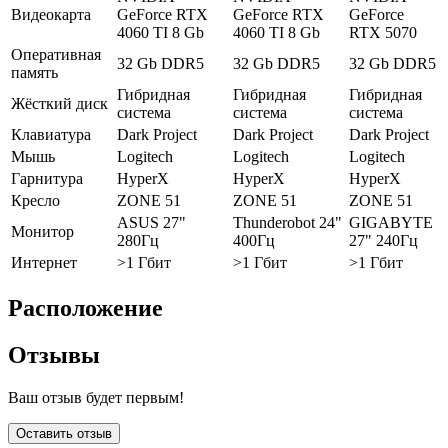
Видеокарта
GeForce RTX
GeForce RTX
GeForce
4060 TI 8 Gb
4060 TI 8 Gb
RTX 5070
Оперативная
32 Gb DDR5
32 Gb DDR5
32 Gb DDR5
память
Гибридная
Гибридная
Гибридная
Жёсткий диск
система
система
система
Клавиатура
Dark Project
Dark Project
Dark Project
Мышь
Logitech
Logitech
Logitech
Гарнитура
HyperX
HyperX
HyperX
Кресло
ZONE 51
ZONE 51
ZONE 51
ASUS 27"
Thunderobot 24"
GIGABYTE
Монитор
280Гц
400Гц
27" 240Гц
Интернет
>1 Гбит
>1 Гбит
>1 Гбит
Расположение
Отзывы
Ваш отзыв будет первым!
Оставить отзыв