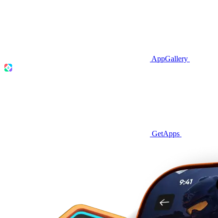
AppGallery
GetApps