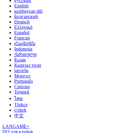
Русский
English
azərbaycan dili
Болгарский
Deutsch
Ελληνικά
Español
Français
Հայերեն
Indonesia
ქართული
Қазақ
Кыргыз тили
latviešu
Монгол
Português
Српски
Тоҷикӣ
ไทย
Türkçe
o'zbek
中文
LANGAME+
ПО для клубов