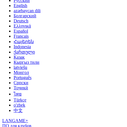
Русский
English
azərbaycan dili
Болгарский
Deutsch
Ελληνικά
Español
Français
Հայերեն
Indonesia
ქართული
Қазақ
Кыргыз тили
latviešu
Монгол
Português
Српски
Тоҷикӣ
ไทย
Türkçe
o'zbek
中文
LANGAME+
ПО для клубов