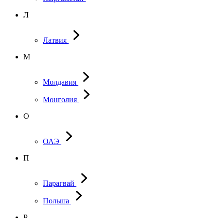
Л
Латвия
М
Молдавия
Монголия
О
ОАЭ
П
Парагвай
Польша
Р