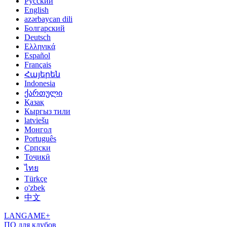
Русский
English
azərbaycan dili
Болгарский
Deutsch
Ελληνικά
Español
Français
Հայերեն
Indonesia
ქართული
Қазақ
Кыргыз тили
latviešu
Монгол
Português
Српски
Тоҷикӣ
ไทย
Türkçe
o'zbek
中文
LANGAME+
ПО для клубов