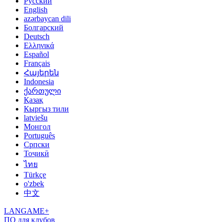
Русский
English
azərbaycan dili
Болгарский
Deutsch
Ελληνικά
Español
Français
Հայերեն
Indonesia
ქართული
Қазақ
Кыргыз тили
latviešu
Монгол
Português
Српски
Тоҷикӣ
ไทย
Türkçe
o'zbek
中文
LANGAME+
ПО для клубов