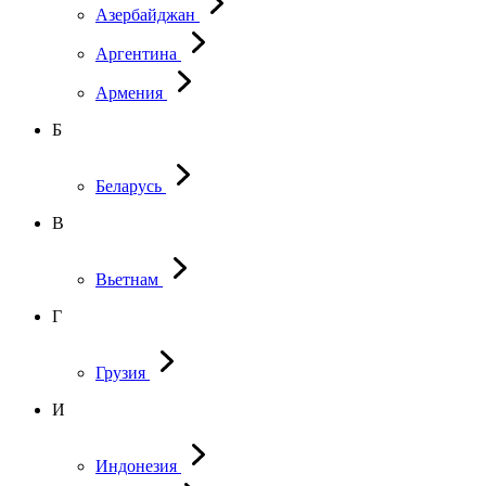
Азербайджан
Аргентина
Армения
Б
Беларусь
В
Вьетнам
Г
Грузия
И
Индонезия