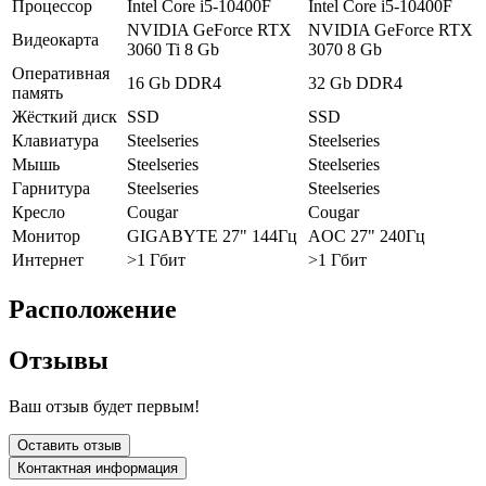
Процессор
Intel Core i5-10400F
Intel Core i5-10400F
NVIDIA GeForce RTX
NVIDIA GeForce RTX
Видеокарта
3060 Ti 8 Gb
3070 8 Gb
Оперативная
16 Gb DDR4
32 Gb DDR4
память
Жёсткий диск
SSD
SSD
Клавиатура
Steelseries
Steelseries
Мышь
Steelseries
Steelseries
Гарнитура
Steelseries
Steelseries
Кресло
Cougar
Cougar
Монитор
GIGABYTE 27" 144Гц
AOC 27" 240Гц
Интернет
>1 Гбит
>1 Гбит
Расположение
Отзывы
Ваш отзыв будет первым!
Оставить отзыв
Контактная информация