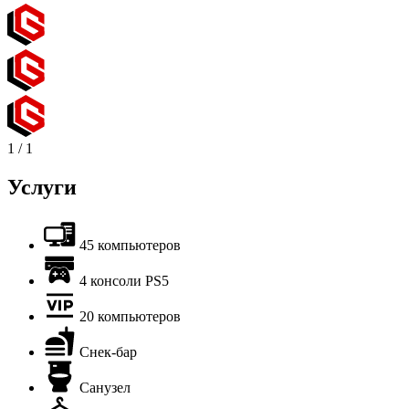
1
/
1
Услуги
45 компьютеров
4 консоли PS5
20 компьютеров
Снек-бар
Санузел