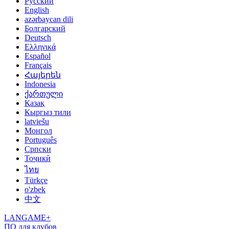
Русский
English
azərbaycan dili
Болгарский
Deutsch
Ελληνικά
Español
Français
Հայերեն
Indonesia
ქართული
Қазақ
Кыргыз тили
latviešu
Монгол
Português
Српски
Тоҷикӣ
ไทย
Türkçe
o'zbek
中文
LANGAME+
ПО для клубов