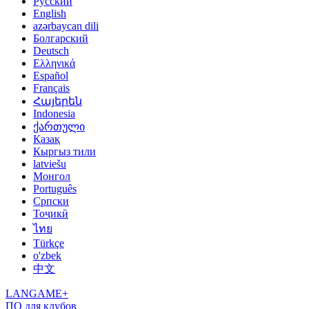
Русский
English
azərbaycan dili
Болгарский
Deutsch
Ελληνικά
Español
Français
Հայերեն
Indonesia
ქართული
Қазақ
Кыргыз тили
latviešu
Монгол
Português
Српски
Тоҷикӣ
ไทย
Türkçe
o'zbek
中文
LANGAME+
ПО для клубов