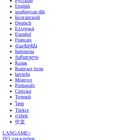
Русский
English
azərbaycan dili
Болгарский
Deutsch
Ελληνικά
Español
Français
Հայերեն
Indonesia
ქართული
Қазақ
Кыргыз тили
latviešu
Монгол
Português
Српски
Тоҷикӣ
ไทย
Türkçe
o'zbek
中文
LANGAME+
ПО для клубов