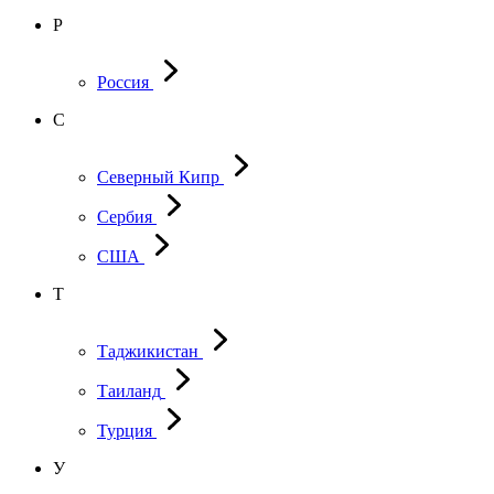
Р
Россия
С
Северный Кипр
Сербия
США
Т
Таджикистан
Таиланд
Турция
У