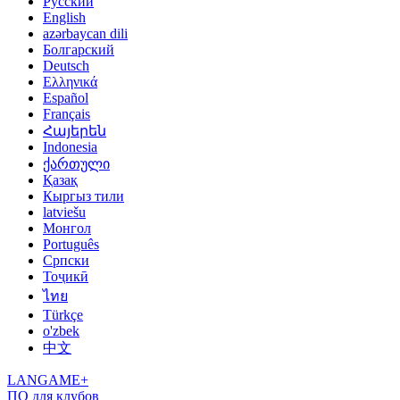
Русский
English
azərbaycan dili
Болгарский
Deutsch
Ελληνικά
Español
Français
Հայերեն
Indonesia
ქართული
Қазақ
Кыргыз тили
latviešu
Монгол
Português
Српски
Тоҷикӣ
ไทย
Türkçe
o'zbek
中文
LANGAME+
ПО для клубов