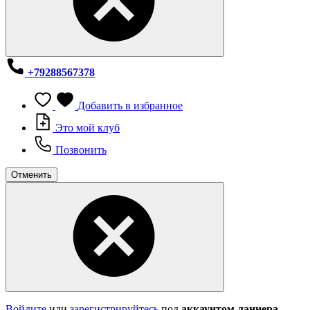
+79288567378
Добавить в избранное
Это мой клуб
Позвонить
Отменить
Войдите
или
зарегистрируйтесь
под
аккаунтом ланнера
,