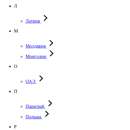
Л
Латвия
М
Молдавия
Монголия
О
ОАЭ
П
Парагвай
Польша
Р