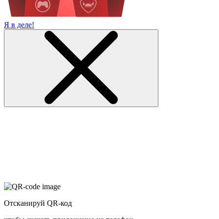
Я в деле!
Отсканируй QR-код