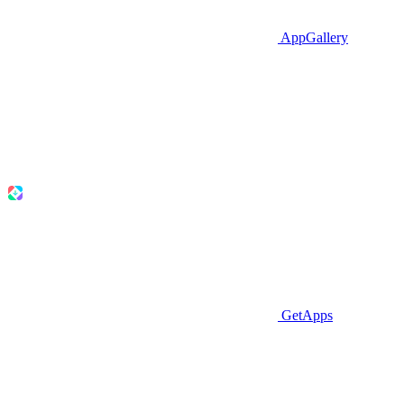
AppGallery
GetApps