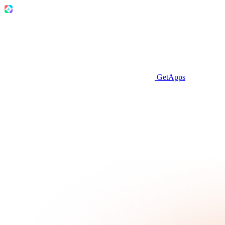
GetApps