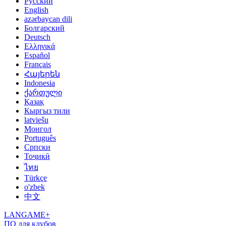
Русский
English
azərbaycan dili
Болгарский
Deutsch
Ελληνικά
Español
Français
Հայերեն
Indonesia
ქართული
Қазақ
Кыргыз тили
latviešu
Монгол
Português
Српски
Тоҷикӣ
ไทย
Türkçe
o'zbek
中文
LANGAME+
ПО для клубов