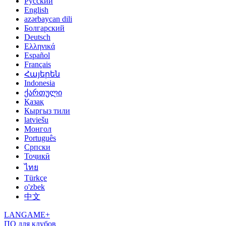
Русский
English
azərbaycan dili
Болгарский
Deutsch
Ελληνικά
Español
Français
Հայերեն
Indonesia
ქართული
Қазақ
Кыргыз тили
latviešu
Монгол
Português
Српски
Тоҷикӣ
ไทย
Türkçe
o'zbek
中文
LANGAME+
ПО для клубов