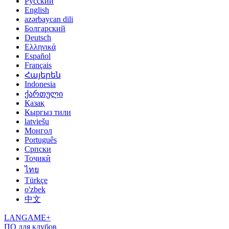
Русский
English
azərbaycan dili
Болгарский
Deutsch
Ελληνικά
Español
Français
Հայերեն
Indonesia
ქართული
Қазақ
Кыргыз тили
latviešu
Монгол
Português
Српски
Тоҷикӣ
ไทย
Türkçe
o'zbek
中文
LANGAME+
ПО для клубов