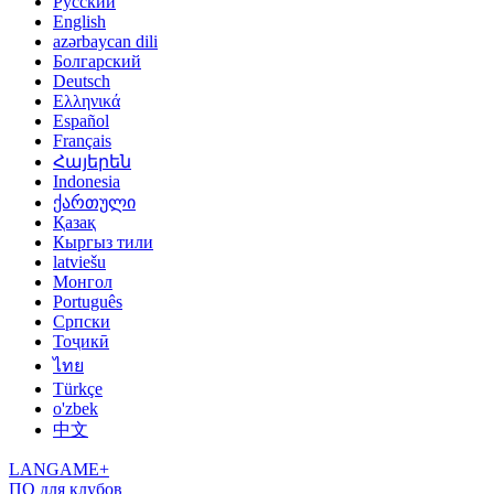
Русский
English
azərbaycan dili
Болгарский
Deutsch
Ελληνικά
Español
Français
Հայերեն
Indonesia
ქართული
Қазақ
Кыргыз тили
latviešu
Монгол
Português
Српски
Тоҷикӣ
ไทย
Türkçe
o'zbek
中文
LANGAME+
ПО для клубов