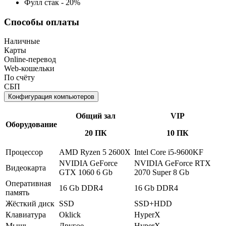
Фулл стак - 20%
Способы оплаты
Наличные
Карты
Online-перевод
Web-кошельки
По счёту
СБП
Конфигурация компьютеров
Общий зал
VIP
Оборудование
20 ПК
10 ПК
Процессор
AMD Ryzen 5 2600X
Intel Core i5-9600KF
NVIDIA GeForce
NVIDIA GeForce RTX
Видеокарта
GTX 1060 6 Gb
2070 Super 8 Gb
Оперативная
16 Gb DDR4
16 Gb DDR4
память
Жёсткий диск
SSD
SSD+HDD
Клавиатура
Oklick
HyperX
Мышь
Другое
HyperX