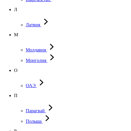
Л
Латвия
М
Молдавия
Монголия
О
ОАЭ
П
Парагвай
Польша