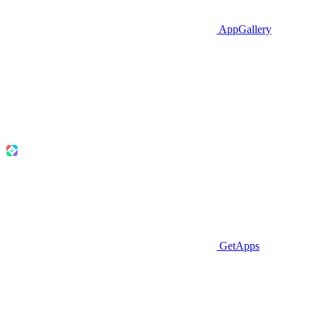
AppGallery
GetApps