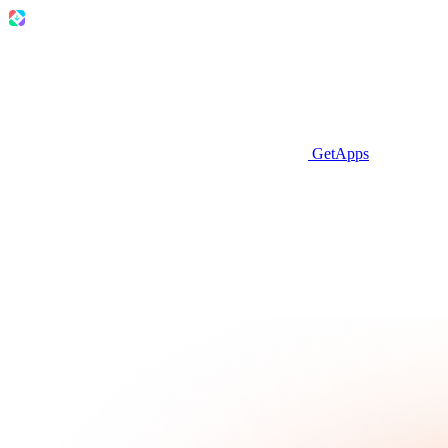
GetApps