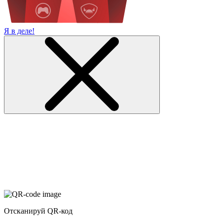
Я в деле!
Отсканируй QR-код