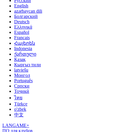
Русский
English
azərbaycan dili
Болгарский
Deutsch
Ελληνικά
Español
Français
Հայերեն
Indonesia
ქართული
Қазақ
Кыргыз тили
latviešu
Монгол
Português
Српски
Тоҷикӣ
ไทย
Türkçe
o'zbek
中文
LANGAME+
ПО для клубов