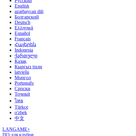
Русский
English
azərbaycan dili
Болгарский
Deutsch
Ελληνικά
Español
Français
Հայերեն
Indonesia
ქართული
Қазақ
Кыргыз тили
latviešu
Монгол
Português
Српски
Тоҷикӣ
ไทย
Türkçe
o'zbek
中文
LANGAME+
ПО для клубов