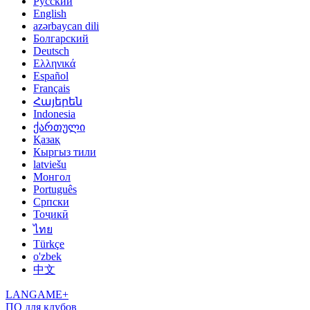
Русский
English
azərbaycan dili
Болгарский
Deutsch
Ελληνικά
Español
Français
Հայերեն
Indonesia
ქართული
Қазақ
Кыргыз тили
latviešu
Монгол
Português
Српски
Тоҷикӣ
ไทย
Türkçe
o'zbek
中文
LANGAME+
ПО для клубов