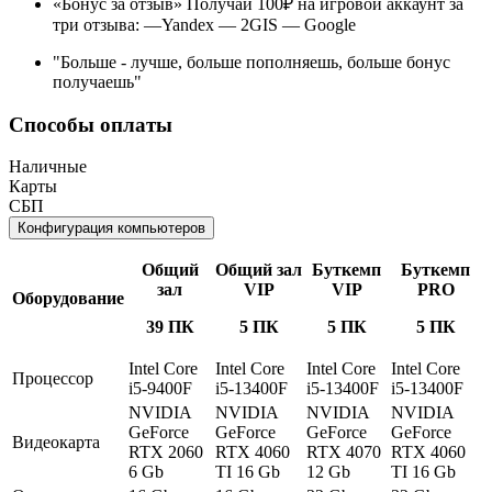
«Бонус за отзыв» Получай 100₽ на игровой аккаунт за
три отзыва: —Yandex — 2GIS — Google
"Больше - лучше, больше пополняешь, больше бонус
получаешь"
Способы оплаты
Наличные
Карты
СБП
Конфигурация компьютеров
Общий
Общий зал
Буткемп
Буткемп
зал
VIP
VIP
PRO
Оборудование
39 ПК
5 ПК
5 ПК
5 ПК
Intel Core
Intel Core
Intel Core
Intel Core
Процессор
i5-9400F
i5-13400F
i5-13400F
i5-13400F
NVIDIA
NVIDIA
NVIDIA
NVIDIA
GeForce
GeForce
GeForce
GeForce
Видеокарта
RTX 2060
RTX 4060
RTX 4070
RTX 4060
6 Gb
TI 16 Gb
12 Gb
TI 16 Gb