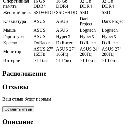
Оперативная
16 Gb
16 Gb
32 Gb
32 Gb
память
DDR4
DDR4
DDR4
DDR4
Жёсткий диск
SSD+HDD
SSD+HDD
SSD
SSD
Dark
Клавиатура
ASUS
ASUS
Dark Project
Project
Мышь
ASUS
ASUS
Logitech
Logitech
Гарнитура
ASUS
HyperX
HyperX
HyperX
Кресло
DxRacer
DxRacer
DxRacer
DxRacer
ASUS 27"
ASUS 27"
ASUS 24"
ASUS 27"
Монитор
165Гц
165Гц
280Гц
280Гц
Интернет
>1 Гбит
>1 Гбит
>1 Гбит
>1 Гбит
Расположение
Отзывы
Ваш отзыв будет первым!
Оставить отзыв
Описание