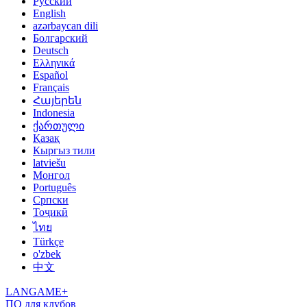
Русский
English
azərbaycan dili
Болгарский
Deutsch
Ελληνικά
Español
Français
Հայերեն
Indonesia
ქართული
Қазақ
Кыргыз тили
latviešu
Монгол
Português
Српски
Тоҷикӣ
ไทย
Türkçe
o'zbek
中文
LANGAME+
ПО для клубов