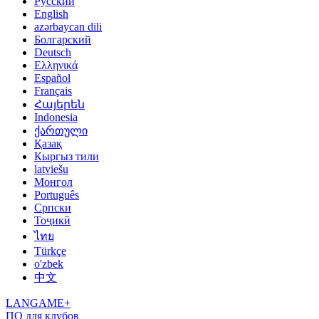
Русский
English
azərbaycan dili
Болгарский
Deutsch
Ελληνικά
Español
Français
Հայերեն
Indonesia
ქართული
Қазақ
Кыргыз тили
latviešu
Монгол
Português
Српски
Тоҷикӣ
ไทย
Türkçe
o'zbek
中文
LANGAME+
ПО для клубов